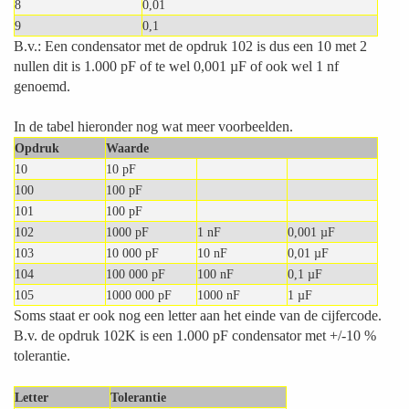
8
0,01
9
0,1
B.v.: Een condensator met de opdruk 102 is dus een 10 met 2
nullen dit is 1.000 pF of te wel 0,001 µF of ook wel 1 nf
genoemd.
In de tabel hieronder nog wat meer voorbeelden.
Opdruk
Waarde
10
10 pF
100
100 pF
101
100 pF
102
1000 pF
1 nF
0,001 µF
103
10 000 pF
10 nF
0,01 µF
104
100 000 pF
100 nF
0,1 µF
105
1000 000 pF
1000 nF
1 µF
Soms staat er ook nog een letter aan het einde van de cijfercode.
B.v. de opdruk 102K is een 1.000 pF condensator met +/-10 %
tolerantie.
Letter
Tolerantie