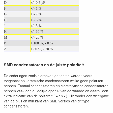
D
+/- 0,5 pF
F
+/- 1 %
G
+/- 2 %
H
+/- 3 %
J
+/- 5 %
K
+/- 10 %
M
+/- 20 %
P
+ 100 %, - 0 %
Z
+ 80 %, - 20 %
SMD condensatoren en de juiste polariteit
De coderingen zoals hierboven genoemd worden vooral
toegepast op keramische condensatoren welke geen polariteit
hebben. Tantaal condensatoren en electrolytische condensatoren
hebben vaak een duidelijke opdruk van de waarde en daarbij een
extra indicatie van de polariteit ( + en - ). Hieronder een weergave
van de plus en min kant van SMD versies van dit type
condensatoren.