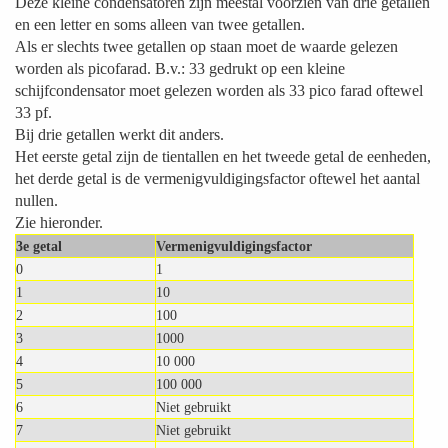
Deze kleine condensatoren zijn meestal voorzien van drie getallen
en een letter en soms alleen van twee getallen.
Als er slechts twee getallen op staan moet de waarde gelezen
worden als picofarad. B.v.: 33 gedrukt op een kleine
schijfcondensator moet gelezen worden als 33 pico farad oftewel
33 pf.
Bij drie getallen werkt dit anders.
Het eerste getal zijn de tientallen en het tweede getal de eenheden,
het derde getal is de vermenigvuldigingsfactor oftewel het aantal
nullen.
Zie hieronder.
3e getal
Vermenigvuldigingsfactor
0
1
1
10
2
100
3
1000
4
10 000
5
100 000
6
Niet gebruikt
7
Niet gebruikt